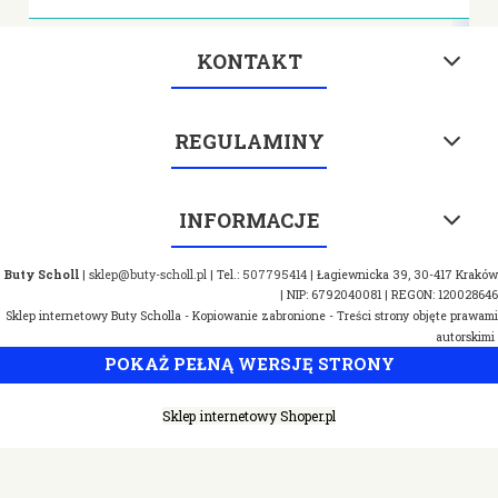
KONTAKT
REGULAMINY
INFORMACJE
Buty Scholl
|
sklep@buty-scholl.pl
| Tel.:
507795414
| Łagiewnicka 39, 30-417 Kraków
| NIP: 6792040081 | REGON: 120028646
Sklep internetowy Buty Scholla - Kopiowanie zabronione - Treści strony objęte prawami
autorskimi
POKAŻ PEŁNĄ WERSJĘ STRONY
Sklep internetowy Shoper.pl