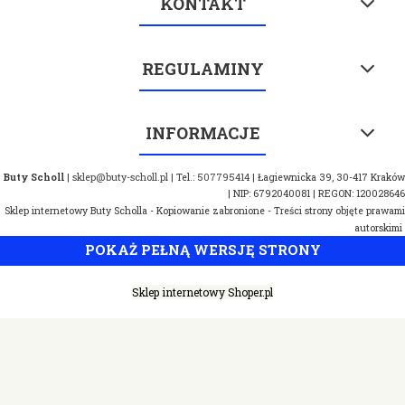
KONTAKT
REGULAMINY
INFORMACJE
Buty Scholl
|
sklep@buty-scholl.pl
| Tel.:
507795414
| Łagiewnicka 39, 30-417 Kraków
| NIP: 6792040081 | REGON: 120028646
Sklep internetowy Buty Scholla - Kopiowanie zabronione - Treści strony objęte prawami
autorskimi
POKAŻ PEŁNĄ WERSJĘ STRONY
Sklep internetowy Shoper.pl