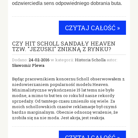
odzwierciedla sens odpowiedniego dobrania buta.
CZYTAJ CAŁOŚĆ »
CZY HIT SCHOLL SANDAŁY HEAVEN
TZW. "JEZUSKI" ZNIKNĄ Z RYNKU?
Dodano:
24-02-2016
w kategorii:
Historia Scholla
autor:
Sławomir Plewa
Będąc pracownikiem koncernu Scholl obserwowałem z
niedowierzaniem popularność modelu Heaven.
Minimalistyczne wykończenie 15 lat temu nie było
modne, a mimo to but ten co roku bił nasze rekordy
sprzedaży. Od tamtego czasu zmieniło się wiele. Za
moich schollowskich czasów reklamacje był czymś
bardzo marginalnym. Obecnie odnoszę wrażenie, że
zrobiła się na nie moda. Jest akcja, jest reakcja.
CZYTAJ CAŁOŚĆ »