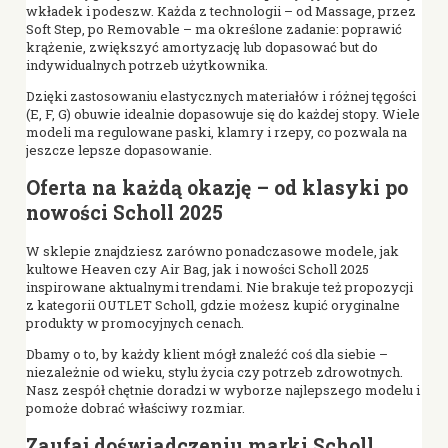
wkładek i podeszw. Każda z technologii – od Massage, przez
Soft Step, po Removable – ma określone zadanie: poprawić
krążenie, zwiększyć amortyzację lub dopasować but do
indywidualnych potrzeb użytkownika.
Dzięki zastosowaniu elastycznych materiałów i różnej tęgości
(E, F, G) obuwie idealnie dopasowuje się do każdej stopy. Wiele
modeli ma regulowane paski, klamry i rzepy, co pozwala na
jeszcze lepsze dopasowanie.
Oferta na każdą okazję – od klasyki po
nowości Scholl 2025
W sklepie znajdziesz zarówno ponadczasowe modele, jak
kultowe Heaven czy Air Bag, jak i nowości Scholl 2025
inspirowane aktualnymi trendami. Nie brakuje też propozycji
z kategorii OUTLET Scholl, gdzie możesz kupić oryginalne
produkty w promocyjnych cenach.
Dbamy o to, by każdy klient mógł znaleźć coś dla siebie –
niezależnie od wieku, stylu życia czy potrzeb zdrowotnych.
Nasz zespół chętnie doradzi w wyborze najlepszego modelu i
pomoże dobrać właściwy rozmiar.
Zaufaj doświadczeniu marki Scholl