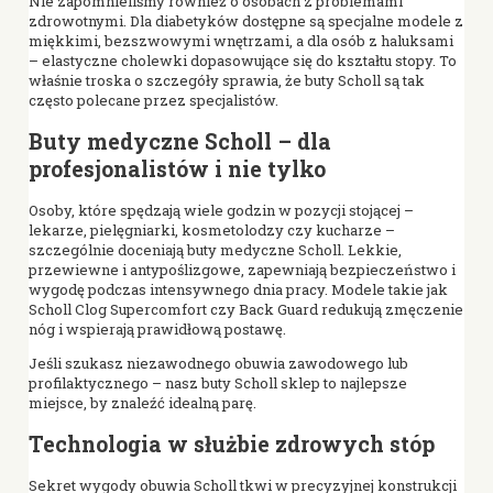
Nie zapomnieliśmy również o osobach z problemami
zdrowotnymi. Dla diabetyków dostępne są specjalne modele z
miękkimi, bezszwowymi wnętrzami, a dla osób z haluksami
– elastyczne cholewki dopasowujące się do kształtu stopy. To
właśnie troska o szczegóły sprawia, że buty Scholl są tak
często polecane przez specjalistów.
Buty medyczne Scholl – dla
profesjonalistów i nie tylko
Osoby, które spędzają wiele godzin w pozycji stojącej –
lekarze, pielęgniarki, kosmetolodzy czy kucharze –
szczególnie doceniają buty medyczne Scholl. Lekkie,
przewiewne i antypoślizgowe, zapewniają bezpieczeństwo i
wygodę podczas intensywnego dnia pracy. Modele takie jak
Scholl Clog Supercomfort czy Back Guard redukują zmęczenie
nóg i wspierają prawidłową postawę.
Jeśli szukasz niezawodnego obuwia zawodowego lub
profilaktycznego – nasz buty Scholl sklep to najlepsze
miejsce, by znaleźć idealną parę.
Technologia w służbie zdrowych stóp
Sekret wygody obuwia Scholl tkwi w precyzyjnej konstrukcji