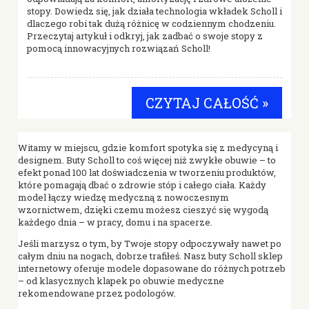
stopy. Dowiedz się, jak działa technologia wkładek Scholl i
dlaczego robi tak dużą różnicę w codziennym chodzeniu.
Przeczytaj artykuł i odkryj, jak zadbać o swoje stopy z
pomocą innowacyjnych rozwiązań Scholl!
CZYTAJ CAŁOŚĆ »
Witamy w miejscu, gdzie komfort spotyka się z medycyną i
designem. Buty Scholl to coś więcej niż zwykłe obuwie – to
efekt ponad 100 lat doświadczenia w tworzeniu produktów,
które pomagają dbać o zdrowie stóp i całego ciała. Każdy
model łączy wiedzę medyczną z nowoczesnym
wzornictwem, dzięki czemu możesz cieszyć się wygodą
każdego dnia – w pracy, domu i na spacerze.
Jeśli marzysz o tym, by Twoje stopy odpoczywały nawet po
całym dniu na nogach, dobrze trafiłeś. Nasz buty Scholl sklep
internetowy oferuje modele dopasowane do różnych potrzeb
– od klasycznych klapek po obuwie medyczne
rekomendowane przez podologów.