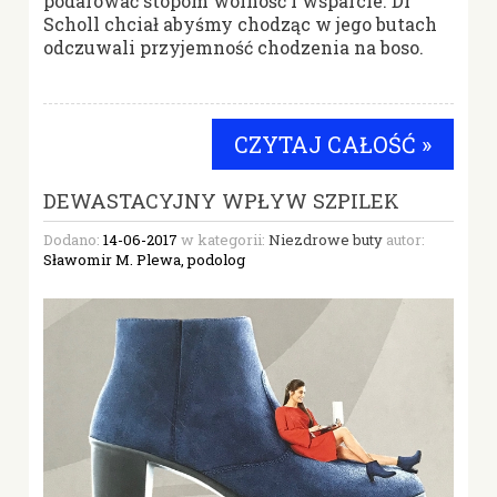
podarować stopom wolność i wsparcie. Dr
Scholl chciał abyśmy chodząc w jego butach
odczuwali przyjemność chodzenia na boso.
CZYTAJ CAŁOŚĆ »
DEWASTACYJNY WPŁYW SZPILEK
Dodano:
14-06-2017
w kategorii:
Niezdrowe buty
autor:
Sławomir M. Plewa, podolog