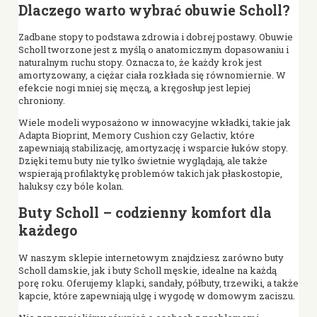
Dlaczego warto wybrać obuwie Scholl?
Zadbane stopy to podstawa zdrowia i dobrej postawy. Obuwie
Scholl tworzone jest z myślą o anatomicznym dopasowaniu i
naturalnym ruchu stopy. Oznacza to, że każdy krok jest
amortyzowany, a ciężar ciała rozkłada się równomiernie. W
efekcie nogi mniej się męczą, a kręgosłup jest lepiej
chroniony.
Wiele modeli wyposażono w innowacyjne wkładki, takie jak
Adapta Bioprint, Memory Cushion czy Gelactiv, które
zapewniają stabilizację, amortyzację i wsparcie łuków stopy.
Dzięki temu buty nie tylko świetnie wyglądają, ale także
wspierają profilaktykę problemów takich jak płaskostopie,
haluksy czy bóle kolan.
Buty Scholl – codzienny komfort dla
każdego
W naszym sklepie internetowym znajdziesz zarówno buty
Scholl damskie, jak i buty Scholl męskie, idealne na każdą
porę roku. Oferujemy
klapki
, sandały, półbuty, trzewiki, a także
kapcie, które zapewniają ulgę i wygodę w domowym zaciszu.