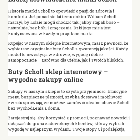
Historia marki Scholl to opowieść o pasji do zdrowia i
komfortu. Już ponad sto lat temu doktor William Scholl
marzył, by ludzie mogli chodzić tak, jakby stąpali boso –
naturalnie, bez bólu i zmęczenia. Dziś jego misja jest
kontynuowana w każdym projekcie marki.
Kupując w naszym sklepie internetowym, masz pewność, że
wybierasz oryginalne buty Scholl z gwarancją jakości. Każdy
model to inwestycja w zdrowie, wygodę i dobre
samopoczucie – zarówno dla Ciebie, jak i Twoich bliskich.
Buty Scholl sklep internetowy –
wygodne zakupy online
Zakupy w naszym sklepie to czysta przyjemność. Intuicyjne
menu, bezpieczne płatności, szybka dostawa i możliwość
zwrotu sprawiają, że możesz zamówić idealne obuwie Scholl
bez wychodzenia z domu.
Zarejestruj się, aby korzystać z promocji, poznawać nowości i
dołączać do grona zadowolonych klientów, którzy wybrali
wygodę w najlepszym wydaniu. Twoje stopy Ci podziękują.