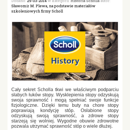
Dodano:
29-03-2014
w kategorii:
Historia Scholla
autor:
Sławomir M. Plewa, na podstawie materiałów
szkoleniowych firmy Scholl
Cały sekret Scholla tkwi we właściwym podparciu
słabych łuków stopy. Wysklepienia stopy odzyskują
swoja sprawność i mogą spełniać swoje funkcje
fizjologiczne. Dzięki temu buty na chore stopy
poprawiają kondycję stóp. Osłabione stopy
odzyskują swoją sprawność, a zdrowe stopy
starzeją się wolniej. Wygodne obuwie zdrowotne
pozwala utrzymać sprawność stóp o wiele dłużej.