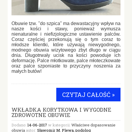
Obuwie tzw. "do szpica" ma dewastacyjny wpływ na
nasze kości i stawy, ponieważ wymusza
nienaturalne i niefizjologiczne ustawienie palców.
Coraz częściej przekonują się o tym coraz to
młodsze klientki, które używają niewygodnego,
modnego obuwia wizytowego zbyt długo w ciągu
dnia. Długotrwały ucisk na kości powoduje ich
deformację. Palce młotkowate, palce młoteczkowate
oraz palce szponiaste to przyczyny noszenia za
małych butów!
CZYTAJ CAŁOŚĆ »
WKŁADKA KORYTKOWA I WYGODNE
ZDROWOTNE OBUWIE
Dodano:
14-06-2017
w kategorii:
Właściwe dopasowanie
obuwia
autor:
Sławomir M. Plewa, podolog