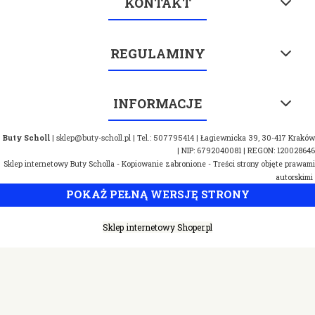
KONTAKT
REGULAMINY
INFORMACJE
Buty Scholl
|
sklep@buty-scholl.pl
| Tel.:
507795414
| Łagiewnicka 39, 30-417 Kraków
| NIP: 6792040081 | REGON: 120028646
Sklep internetowy Buty Scholla - Kopiowanie zabronione - Treści strony objęte prawami
autorskimi
POKAŻ PEŁNĄ WERSJĘ STRONY
Sklep internetowy Shoper.pl