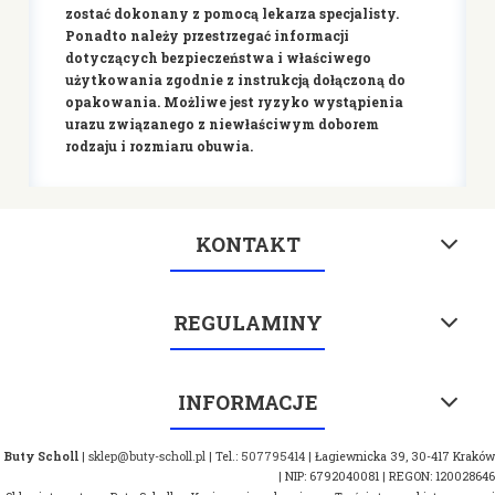
zostać dokonany z pomocą lekarza specjalisty.
Ponadto należy przestrzegać informacji
dotyczących bezpieczeństwa i właściwego
użytkowania zgodnie z instrukcją dołączoną do
opakowania. Możliwe jest ryzyko wystąpienia
urazu związanego z niewłaściwym doborem
rodzaju i rozmiaru obuwia.
KONTAKT
REGULAMINY
INFORMACJE
Buty Scholl
|
sklep@buty-scholl.pl
| Tel.:
507795414
| Łagiewnicka 39, 30-417 Kraków
| NIP: 6792040081 | REGON: 120028646