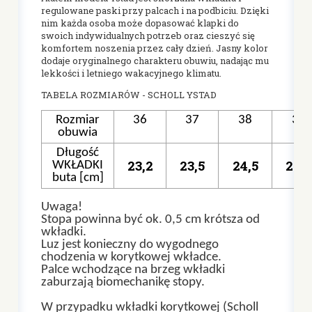
regulowane paski przy palcach i na podbiciu. Dzięki
nim każda osoba może dopasować klapki do
swoich indywidualnych potrzeb oraz cieszyć się
komfortem noszenia przez cały dzień. Jasny kolor
dodaje oryginalnego charakteru obuwiu, nadając mu
lekkości i letniego wakacyjnego klimatu.
TABELA ROZMIARÓW - SCHOLL YSTAD
Rozmiar
36
37
38
39
obuwia
Długość
23,2
23,5
24,5
25,0
WKŁADKI
buta [cm]
Uwaga!
Stopa powinna być ok. 0,5 cm krótsza od
wkładki.
Luz jest konieczny do wygodnego
chodzenia w korytkowej wkładce.
Palce wchodzące na brzeg wkładki
zaburzają biomechanikę stopy.
W przypadku wkładki korytkowej (Scholl